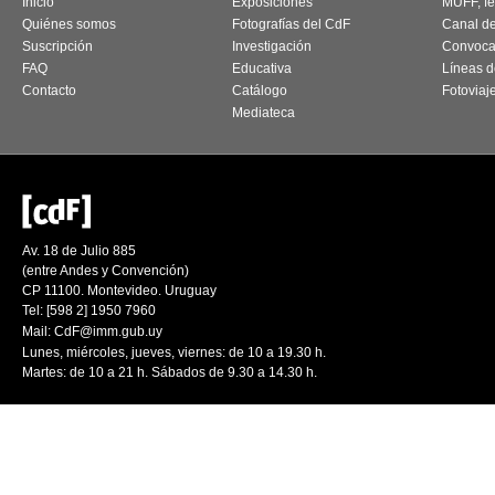
Inicio
Exposiciones
MUFF, fes
Quiénes somos
Fotografías del CdF
Canal d
Suscripción
Investigación
Convoca
FAQ
Educativa
Líneas d
Contacto
Catálogo
Fotoviaj
Mediateca
Av. 18 de Julio 885
(entre Andes y Convención)
CP 11100. Montevideo. Uruguay
Tel: [598 2] 1950 7960
Mail:
CdF@imm.gub.uy
Lunes, miércoles, jueves, viernes: de 10 a 19.30 h.
Martes: de 10 a 21 h. Sábados de 9.30 a 14.30 h.