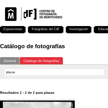
Exposiciones
Fotografías del CdF
Investigación
Educat
Catálogo de fotografías
General
Catálogo de fotografías
Resultados
1
-
1
de
1
para
plazas