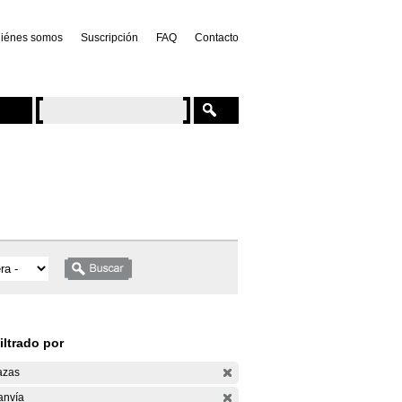
iénes somos
Suscripción
FAQ
Contacto
iltrado por
azas
anvía