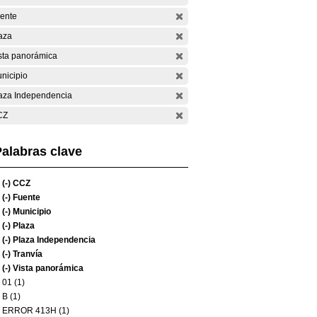
ente
aza
sta panorámica
nicipio
aza Independencia
CZ
alabras clave
(-)
CCZ
(-)
Fuente
(-)
Municipio
(-)
Plaza
(-)
Plaza Independencia
(-)
Tranvía
(-)
Vista panorámica
01 (1)
B (1)
ERROR 413H (1)