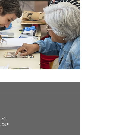
Razón
e CdF