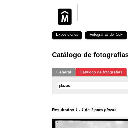
Exposiciones
Fotografías del CdF
Catálogo de fotografía
General
Catálogo de fotografías
Resultados
1
-
1
de
1
para
plazas