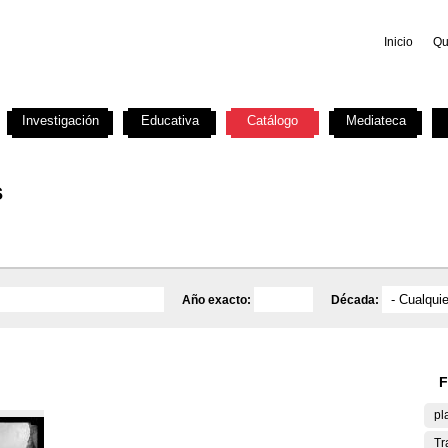
Inicio
Qu
Investigación
Educativa
Catálogo
Mediateca
s
Año exacto:
Década:
F
pl
Tr