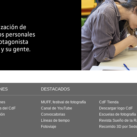
NES
DESTACADOS
nes
MUFF, festival de fotografía
CdF Tienda
as del CdF
Canal de YouTube
Descargar logo CdF
ión
Convocatorias
Escuelas de fotografía
Líneas de tiempo
Revista Sueño de la 
Fotoviaje
Recorrido 3D por Sed
a