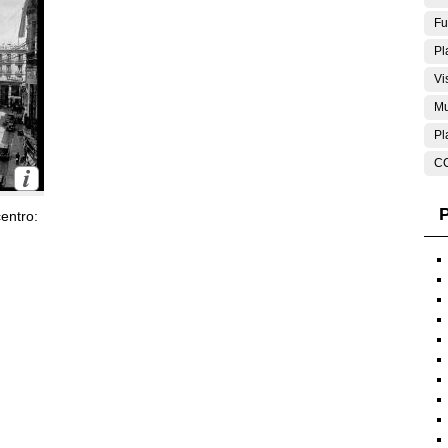
Fu
Pl
Vi
Mu
Pl
C
P
entro: