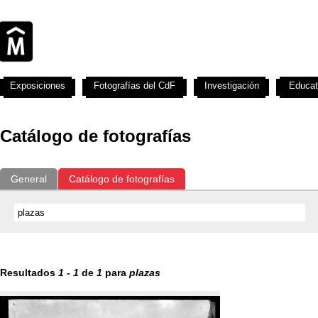
Exposiciones
Fotografías del CdF
Investigación
Educat
Catálogo de fotografías
General
Catálogo de fotografías
Resultados
1
-
1
de
1
para
plazas