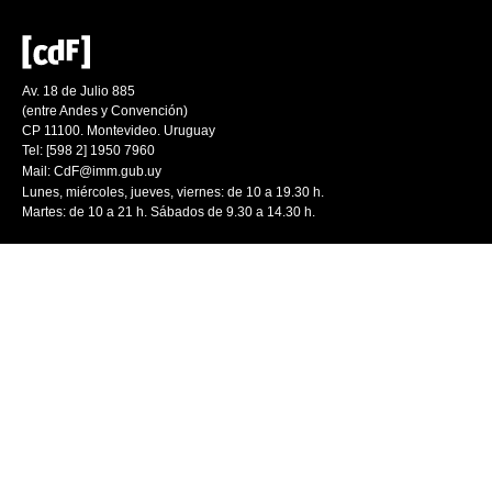
Av. 18 de Julio 885
(entre Andes y Convención)
CP 11100. Montevideo. Uruguay
Tel: [598 2] 1950 7960
Mail:
CdF@imm.gub.uy
Lunes, miércoles, jueves, viernes: de 10 a 19.30 h.
Martes: de 10 a 21 h. Sábados de 9.30 a 14.30 h.