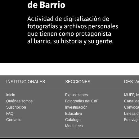
INSTITUCIONALES
SECCIONES
DESTA
Inicio
Exposiciones
MUFF, fes
Quiénes somos
Fotografías del CdF
Canal d
Suscripción
Investigación
Convoca
FAQ
Educativa
Líneas d
Contacto
Catálogo
Fotoviaj
Mediateca