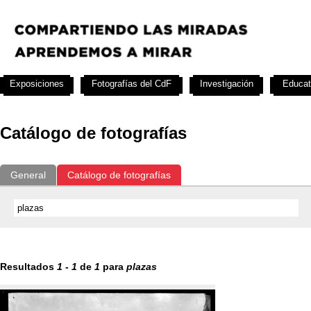
Exposiciones
Fotografías del CdF
Investigación
Educat
Catálogo de fotografías
General
Catálogo de fotografías
Resultados
1
-
1
de
1
para
plazas