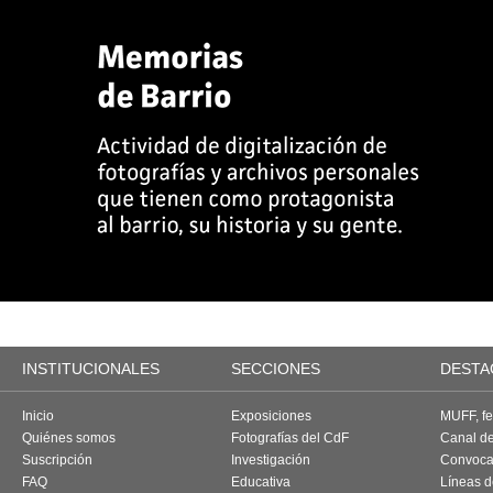
INSTITUCIONALES
SECCIONES
DESTA
Inicio
Exposiciones
MUFF, fes
Quiénes somos
Fotografías del CdF
Canal d
Suscripción
Investigación
Convoca
FAQ
Educativa
Líneas d