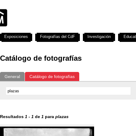
Exposiciones
Fotografías del CdF
Investigación
Educat
Catálogo de fotografías
General
Catálogo de fotografías
Resultados
1
-
1
de
1
para
plazas