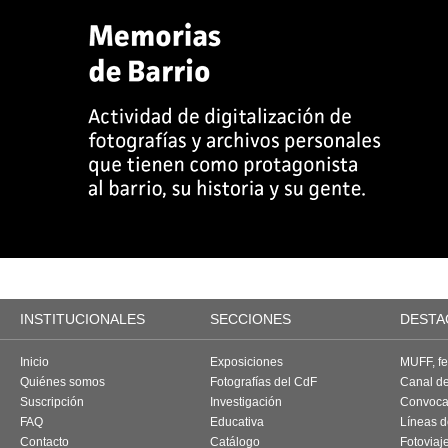
INSTITUCIONALES
SECCIONES
DESTA
Inicio
Exposiciones
MUFF, fes
Quiénes somos
Fotografías del CdF
Canal d
Suscripción
Investigación
Convoca
FAQ
Educativa
Líneas d
Contacto
Catálogo
Fotoviaj