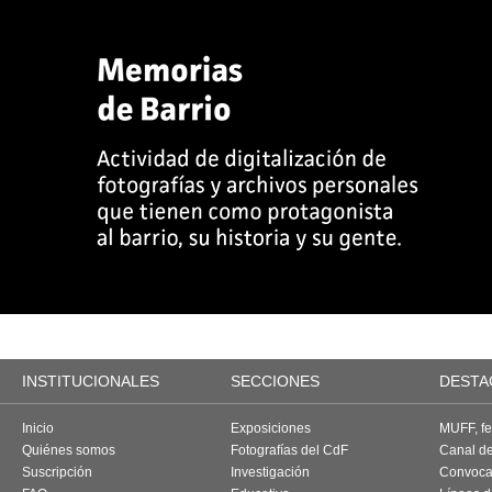
INSTITUCIONALES
SECCIONES
DESTA
Inicio
Exposiciones
MUFF, fes
Quiénes somos
Fotografías del CdF
Canal d
Suscripción
Investigación
Convoca