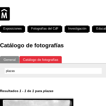
Exposiciones
Fotografías del CdF
Investigación
Educat
Catálogo de fotografías
General
Catálogo de fotografías
Resultados
1
-
1
de
1
para
plazas