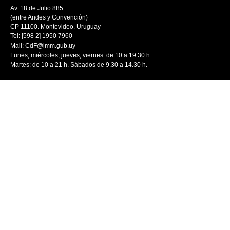
Av. 18 de Julio 885
(entre Andes y Convención)
CP 11100. Montevideo. Uruguay
Tel: [598 2] 1950 7960
Mail:
CdF@imm.gub.uy
Lunes, miércoles, jueves, viernes: de 10 a 19.30 h.
Martes: de 10 a 21 h. Sábados de 9.30 a 14.30 h.