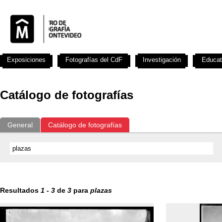
Exposiciones
Fotografías del CdF
Investigación
Educat
Catálogo de fotografías
General
Catálogo de fotografías
Resultados
1
-
3
de
3
para
plazas