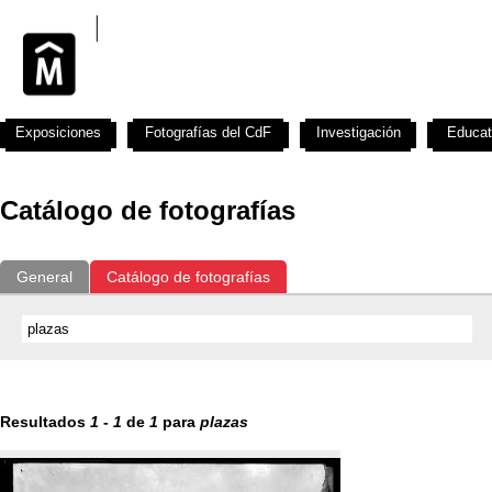
Exposiciones
Fotografías del CdF
Investigación
Educat
Catálogo de fotografías
General
Catálogo de fotografías
Resultados
1
-
1
de
1
para
plazas