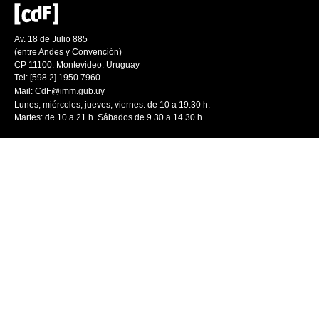
Av. 18 de Julio 885
(entre Andes y Convención)
CP 11100. Montevideo. Uruguay
Tel: [598 2] 1950 7960
Mail:
CdF@imm.gub.uy
Lunes, miércoles, jueves, viernes: de 10 a 19.30 h.
Martes: de 10 a 21 h. Sábados de 9.30 a 14.30 h.