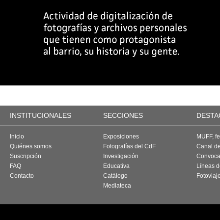
INSTITUCIONALES
SECCIONES
DESTA
Inicio
Exposiciones
MUFF, fes
Quiénes somos
Fotografías del CdF
Canal d
Suscripción
Investigación
Convoca
FAQ
Educativa
Líneas d
Contacto
Catálogo
Fotoviaj
Mediateca