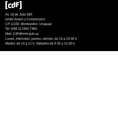
Av. 18 de Julio 885
(entre Andes y Convención)
CP 11100. Montevideo. Uruguay
Tel: [598 2] 1950 7960
Mail:
CdF@imm.gub.uy
Lunes, miércoles, jueves, viernes: de 10 a 19.30 h.
Martes: de 10 a 21 h. Sábados de 9.30 a 14.30 h.