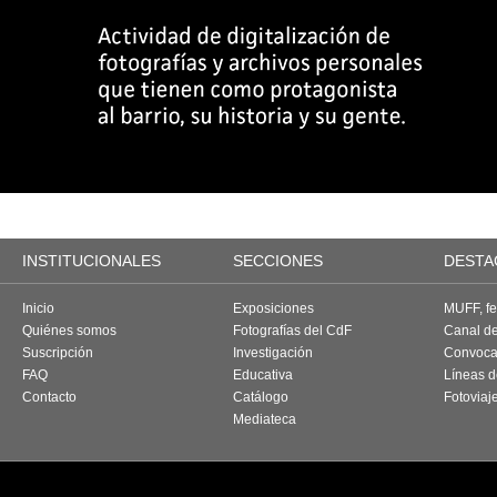
INSTITUCIONALES
SECCIONES
DESTA
Inicio
Exposiciones
MUFF, fes
Quiénes somos
Fotografías del CdF
Canal d
Suscripción
Investigación
Convoca
FAQ
Educativa
Líneas d
Contacto
Catálogo
Fotoviaj
Mediateca