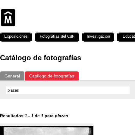
Exposiciones
Fotografías del CdF
Investigación
Educat
Catálogo de fotografías
General
Catálogo de fotografías
Resultados
1
-
1
de
1
para
plazas