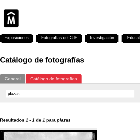
Exposiciones
Fotografías del CdF
Investigación
Educat
Catálogo de fotografías
General
Catálogo de fotografías
Resultados
1
-
1
de
1
para
plazas