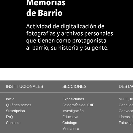
INSTITUCIONALES
SECCIONES
DESTA
Inicio
Exposiciones
MUFF, fes
Quiénes somos
Fotografías del CdF
Canal d
Suscripción
Investigación
Convoca
FAQ
Educativa
Líneas d
Contacto
Catálogo
Fotoviaj
Mediateca