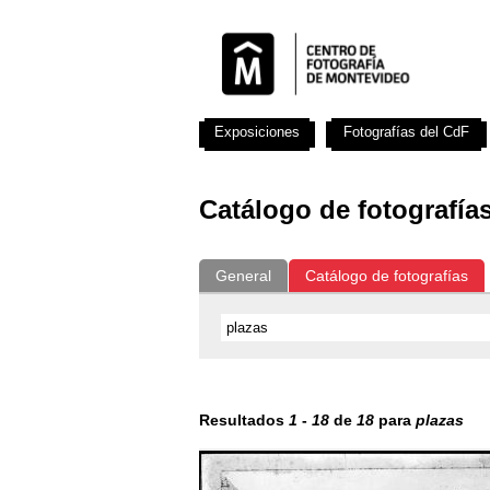
Exposiciones
Fotografías del CdF
Catálogo de fotografía
General
Catálogo de fotografías
Resultados
1
-
18
de
18
para
plazas