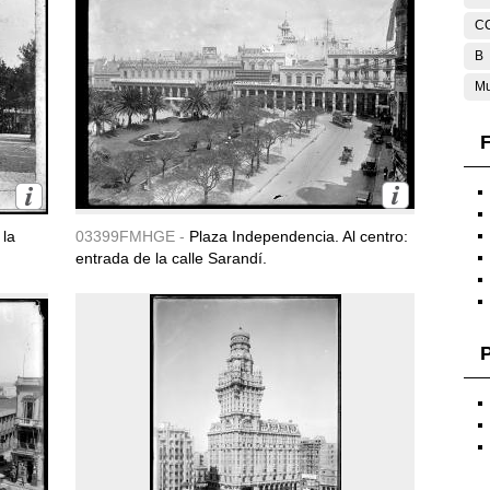
C
B
Mu
F
 la
03399FMHGE -
Plaza Independencia. Al centro:
entrada de la calle Sarandí.