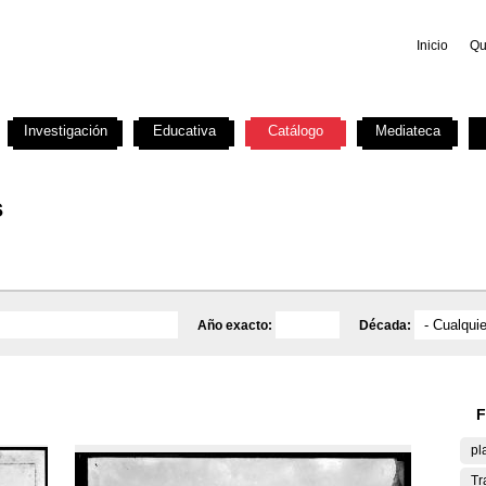
Inicio
Qu
Investigación
Educativa
Catálogo
Mediateca
s
Año exacto:
Década:
F
pl
Tr