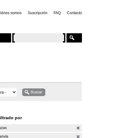
iénes somos
Suscripción
FAQ
Contacto
iltrado por
azas
anvía