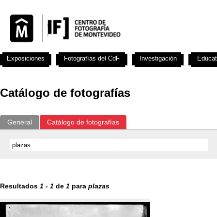
Exposiciones
Fotografías del CdF
Investigación
Educat
Catálogo de fotografías
General
Catálogo de fotografías
Resultados
1
-
1
de
1
para
plazas