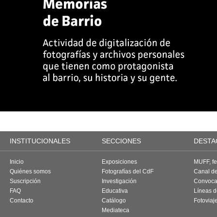
INSTITUCIONALES
SECCIONES
DESTA
Inicio
Exposiciones
MUFF, fes
Quiénes somos
Fotografías del CdF
Canal d
Suscripción
Investigación
Convoca
FAQ
Educativa
Líneas d
Contacto
Catálogo
Fotoviaj
Mediateca