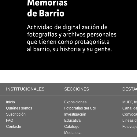
INSTITUCIONALES
SECCIONES
DESTA
Inicio
Exposiciones
MUFF, fes
Quiénes somos
Fotografías del CdF
Canal d
Suscripción
Investigación
Convoca
FAQ
Educativa
Líneas d
Contacto
Catálogo
Fotoviaj
Mediateca