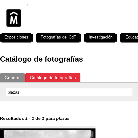
Exposiciones
Fotografías del CdF
Investigación
Educat
Catálogo de fotografías
General
Catálogo de fotografías
Resultados
1
-
1
de
1
para
plazas