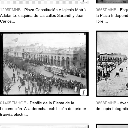
1295FMHB -
Plaza Constitución e Iglesia Matríz.
0665FMHB -
Esqu
Adelante: esquina de las calles Sarandí y Juan
la Plaza Independ
Carlos...
libre ...
01465FMHGE -
Desfile de la Fiesta de la
0868FMHB -
Aven
Locomoción. A la derecha: exhibición del primer
de copia fotográfi
tranvía eléctri...