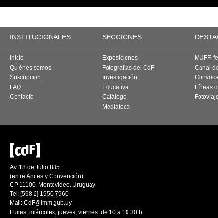
INSTITUCIONALES
SECCIONES
DESTA
Inicio
Exposiciones
MUFF, fes
Quiénes somos
Fotografías del CdF
Canal d
Suscripción
Investigación
Convoca
FAQ
Educativa
Líneas d
Contacto
Catálogo
Fotoviaj
Mediateca
Av. 18 de Julio 885
(entre Andes y Convención)
CP 11100. Montevideo. Uruguay
Tel: [598 2] 1950 7960
Mail:
CdF@imm.gub.uy
Lunes, miércoles, jueves, viernes: de 10 a 19.30 h.