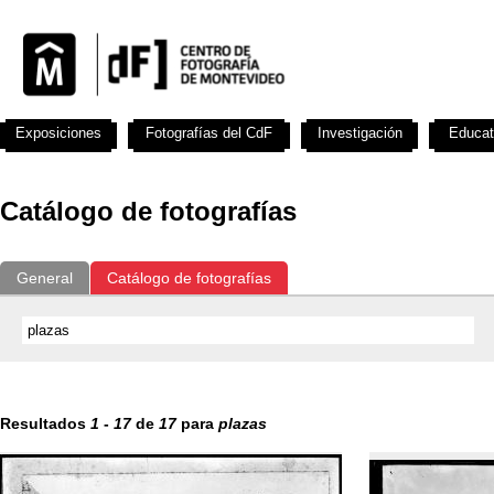
Exposiciones
Fotografías del CdF
Investigación
Educat
Catálogo de fotografías
General
Catálogo de fotografías
Resultados
1
-
17
de
17
para
plazas