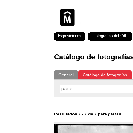
Exposiciones
Fotografías del CdF
Catálogo de fotografía
General
Catálogo de fotografías
Resultados
1
-
1
de
1
para
plazas