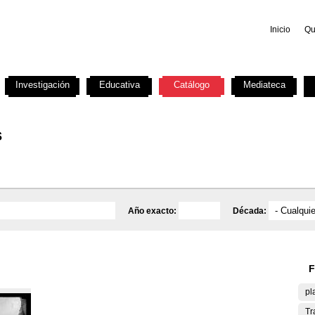
Inicio
Qu
Investigación
Educativa
Catálogo
Mediateca
s
Año exacto:
Década:
F
pl
Tr