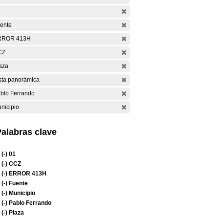
ente
RROR 413H
CZ
aza
sta panorámica
blo Ferrando
nicipio
alabras clave
(-)
01
(-)
CCZ
(-)
ERROR 413H
(-)
Fuente
(-)
Municipio
(-)
Pablo Ferrando
(-)
Plaza