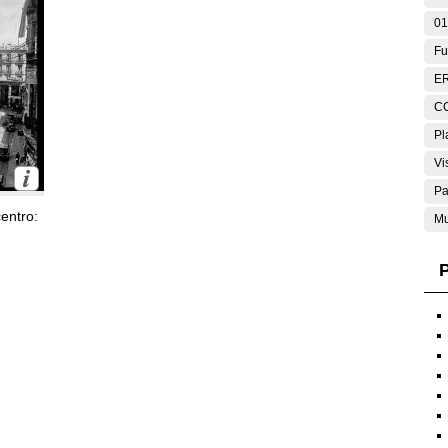
01
Fu
E
C
Pl
Vi
Pa
entro:
Mu
P