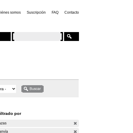
iénes somos
Suscripción
FAQ
Contacto
iltrado por
azas
anvía