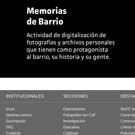
INSTITUCIONALES
SECCIONES
DESTA
Inicio
Exposiciones
MUFF, fes
Quiénes somos
Fotografías del CdF
Canal d
Suscripción
Investigación
Convoca
FAQ
Educativa
Líneas d
Contacto
Catálogo
Fotoviaj