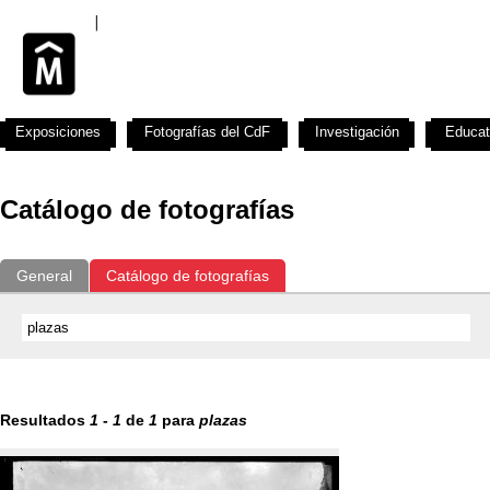
Exposiciones
Fotografías del CdF
Investigación
Educat
Catálogo de fotografías
General
Catálogo de fotografías
Resultados
1
-
1
de
1
para
plazas