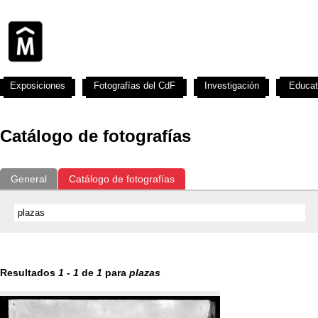
Exposiciones
Fotografías del CdF
Investigación
Educat
Catálogo de fotografías
General
Catálogo de fotografías
Resultados
1
-
1
de
1
para
plazas