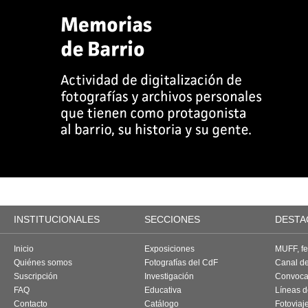
INSTITUCIONALES
SECCIONES
DESTA
Inicio
Exposiciones
MUFF, fes
Quiénes somos
Fotografías del CdF
Canal d
Suscripción
Investigación
Convoca
FAQ
Educativa
Líneas d
Contacto
Catálogo
Fotoviaj