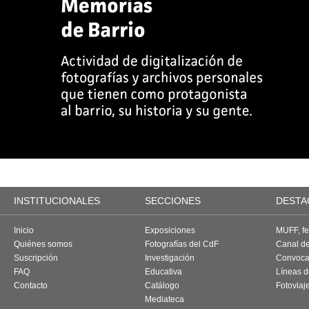
INSTITUCIONALES
SECCIONES
DESTA
Inicio
Exposiciones
MUFF, fes
Quiénes somos
Fotografías del CdF
Canal d
Suscripción
Investigación
Convoca
FAQ
Educativa
Líneas d
Contacto
Catálogo
Fotoviaj
Mediateca