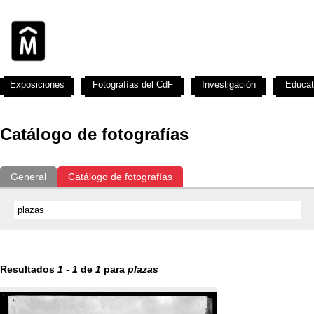
Exposiciones
Fotografías del CdF
Investigación
Educat
Catálogo de fotografías
General
Catálogo de fotografías
Resultados
1
-
1
de
1
para
plazas