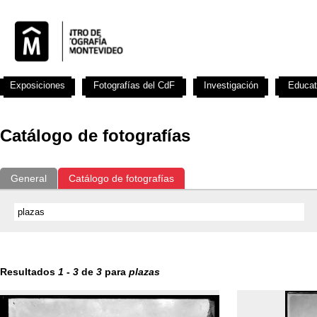
Exposiciones
Fotografías del CdF
Investigación
Educat
Catálogo de fotografías
General
Catálogo de fotografías
Resultados
1
-
3
de
3
para
plazas