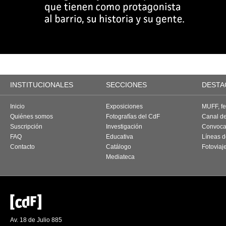
INSTITUCIONALES
SECCIONES
DESTA
Inicio
Exposiciones
MUFF, fes
Quiénes somos
Fotografías del CdF
Canal d
Suscripción
Investigación
Convoca
FAQ
Educativa
Líneas d
Contacto
Catálogo
Fotoviaj
Mediateca
Av. 18 de Julio 885