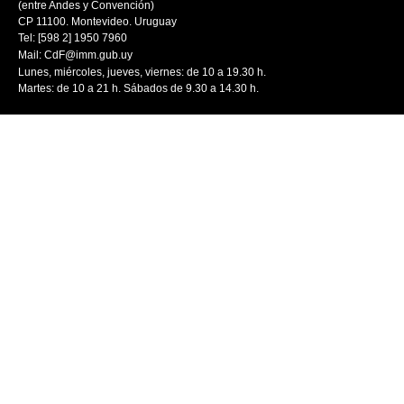
(entre Andes y Convención)
CP 11100. Montevideo. Uruguay
Tel: [598 2] 1950 7960
Mail:
CdF@imm.gub.uy
Lunes, miércoles, jueves, viernes: de 10 a 19.30 h.
Martes: de 10 a 21 h. Sábados de 9.30 a 14.30 h.