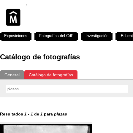
Exposiciones
Fotografías del CdF
Investigación
Educat
Catálogo de fotografías
General
Catálogo de fotografías
Resultados
1
-
1
de
1
para
plazas