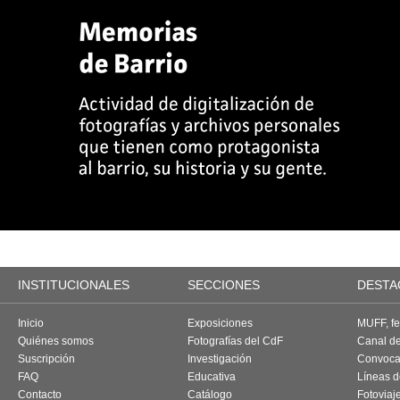
INSTITUCIONALES
SECCIONES
DESTA
Inicio
Exposiciones
MUFF, fes
Quiénes somos
Fotografías del CdF
Canal d
Suscripción
Investigación
Convoca
FAQ
Educativa
Líneas d
Contacto
Catálogo
Fotoviaj