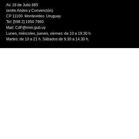
Av. 18 de Julio 885
(entre Andes y Convención)
CP 11100. Montevideo. Uruguay
Tel: [598 2] 1950 7960
Mail:
CdF@imm.gub.uy
Lunes, miércoles, jueves, viernes: de 10 a 19.30 h.
Martes: de 10 a 21 h. Sábados de 9.30 a 14.30 h.