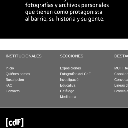
INSTITUCIONALES
SECCIONES
DESTA
Inicio
Exposiciones
MUFF, fes
Quiénes somos
Fotografías del CdF
Canal d
Suscripción
Investigación
Convoca
FAQ
Educativa
Líneas d
Contacto
Catálogo
Fotoviaj
Mediateca