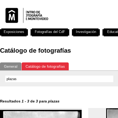
Exposiciones
Fotografías del CdF
Investigación
Educat
Catálogo de fotografías
General
Catálogo de fotografías
Resultados
1
-
3
de
3
para
plazas