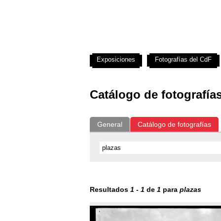
Exposiciones
Fotografías del CdF
Catálogo de fotografía
General
Catálogo de fotografías
Resultados
1
-
1
de
1
para
plazas