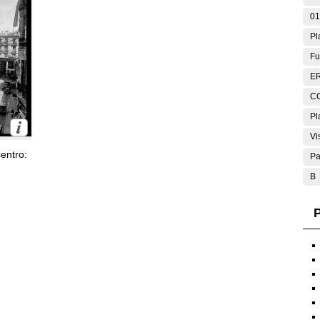
01
Pl
Fu
E
C
Pl
Vi
entro:
Pa
B
P