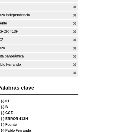
aza Independencia
ente
RROR 413H
CZ
aza
sta panorámica
blo Ferrando
alabras clave
(-)
01
(-)
B
(-)
CCZ
(-)
ERROR 413H
(-)
Fuente
(-)
Pablo Ferrando