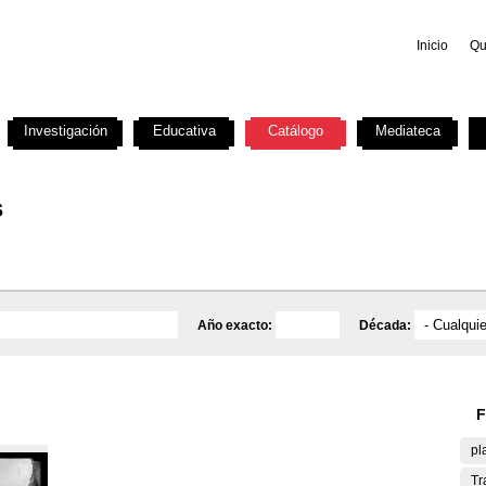
Inicio
Qu
Investigación
Educativa
Catálogo
Mediateca
s
Año exacto:
Década:
F
pl
Tr