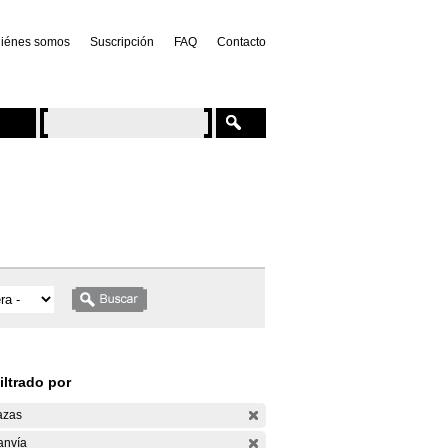
iénes somos
Suscripción
FAQ
Contacto
iltrado por
azas
anvía