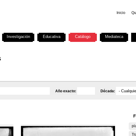
Inicio
Qu
Investigación
Educativa
Catálogo
Mediateca
s
Año exacto:
Década:
F
pl
Tr