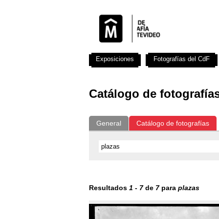
Exposiciones
Fotografías del CdF
Catálogo de fotografía
General
Catálogo de fotografías
Resultados
1
-
7
de
7
para
plazas