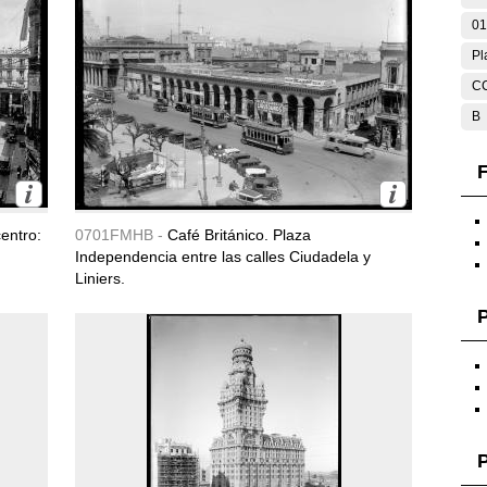
01
Pl
C
B
F
entro:
0701FMHB -
Café Británico. Plaza
Independencia entre las calles Ciudadela y
Liniers.
P