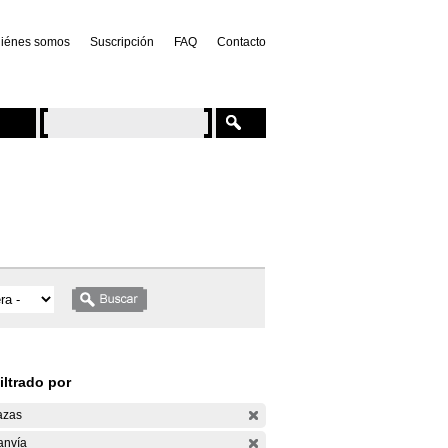
iénes somos
Suscripción
FAQ
Contacto
iltrado por
azas
anvía