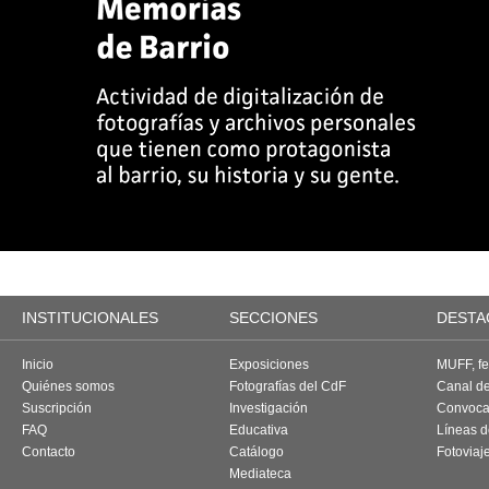
INSTITUCIONALES
SECCIONES
DESTA
Inicio
Exposiciones
MUFF, fes
Quiénes somos
Fotografías del CdF
Canal d
Suscripción
Investigación
Convoca
FAQ
Educativa
Líneas d
Contacto
Catálogo
Fotoviaj
Mediateca