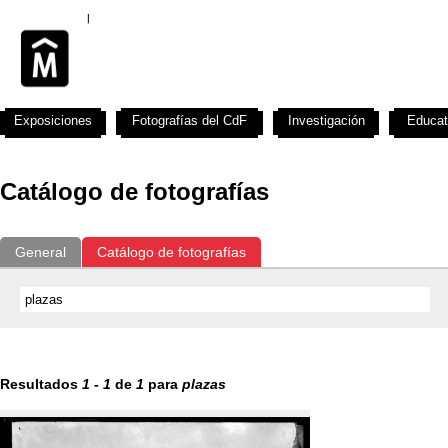
Exposiciones
Fotografías del CdF
Investigación
Educat
Catálogo de fotografías
General
Catálogo de fotografías
Resultados
1
-
1
de
1
para
plazas