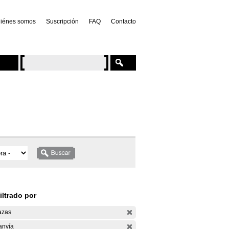
iénes somos
Suscripción
FAQ
Contacto
iltrado por
azas
anvía