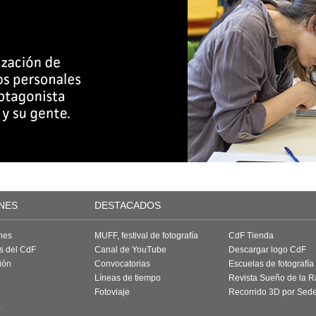
NES
DESTACADOS
nes
MUFF, festival de fotografía
CdF Tienda
as del CdF
Canal de YouTube
Descargar logo CdF
ión
Convocatorias
Escuelas de fotografía
Líneas de tiempo
Revista Sueño de la 
Fotoviaje
Recorrido 3D por Sed
a