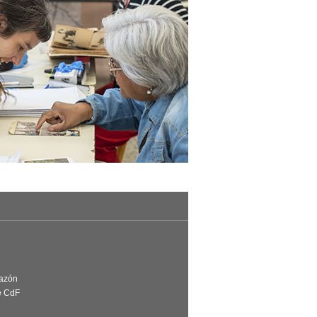
Razón
e CdF