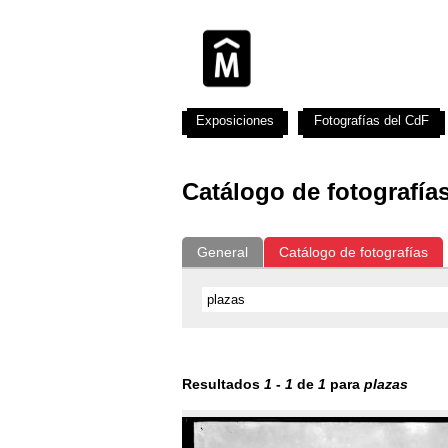
Exposiciones
Fotografías del CdF
Catálogo de fotografía
General
Catálogo de fotografías
Resultados
1
-
1
de
1
para
plazas