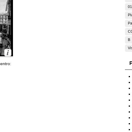
01
Pl
Pa
C
B
Vi
P
entro: