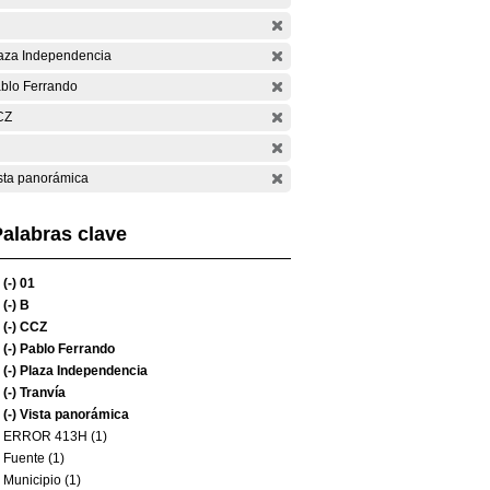
aza Independencia
blo Ferrando
CZ
sta panorámica
alabras clave
(-)
01
(-)
B
(-)
CCZ
(-)
Pablo Ferrando
(-)
Plaza Independencia
(-)
Tranvía
(-)
Vista panorámica
ERROR 413H (1)
Fuente (1)
Municipio (1)