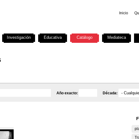
Inicio
Qu
Investigación
Educativa
Catálogo
Mediateca
s
Año exacto:
Década:
F
pl
Tr