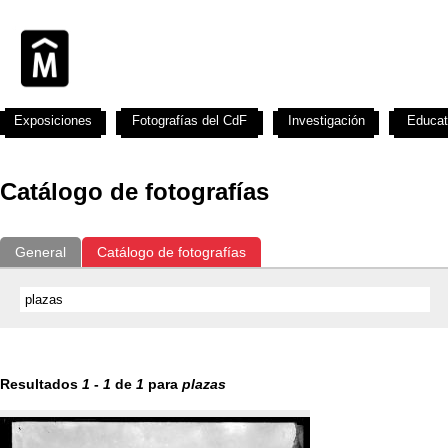
Exposiciones
Fotografías del CdF
Investigación
Educat
Catálogo de fotografías
General
Catálogo de fotografías
Resultados
1
-
1
de
1
para
plazas