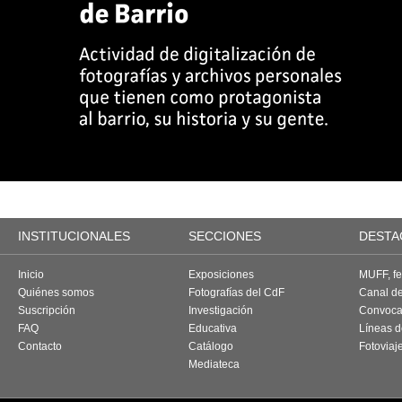
INSTITUCIONALES
SECCIONES
DESTA
Inicio
Exposiciones
MUFF, fes
Quiénes somos
Fotografías del CdF
Canal d
Suscripción
Investigación
Convoca
FAQ
Educativa
Líneas d
Contacto
Catálogo
Fotoviaj
Mediateca