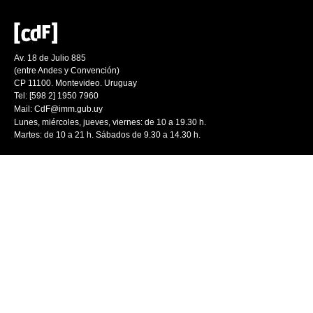
Av. 18 de Julio 885
(entre Andes y Convención)
CP 11100. Montevideo. Uruguay
Tel: [598 2] 1950 7960
Mail:
CdF@imm.gub.uy
Lunes, miércoles, jueves, viernes: de 10 a 19.30 h.
Martes: de 10 a 21 h. Sábados de 9.30 a 14.30 h.