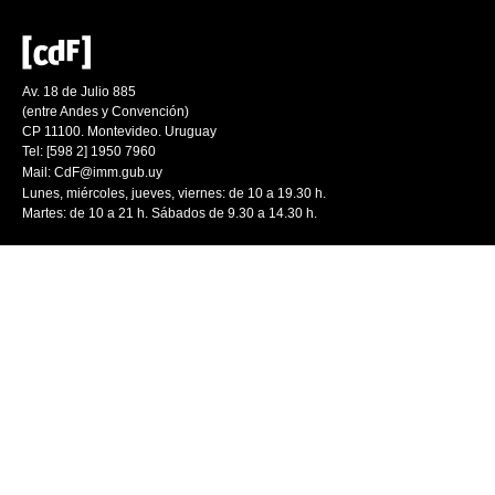
Av. 18 de Julio 885
(entre Andes y Convención)
CP 11100. Montevideo. Uruguay
Tel: [598 2] 1950 7960
Mail:
CdF@imm.gub.uy
Lunes, miércoles, jueves, viernes: de 10 a 19.30 h.
Martes: de 10 a 21 h. Sábados de 9.30 a 14.30 h.