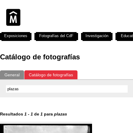
Exposiciones
Fotografías del CdF
Investigación
Educat
Catálogo de fotografías
General
Catálogo de fotografías
Resultados
1
-
1
de
1
para
plazas