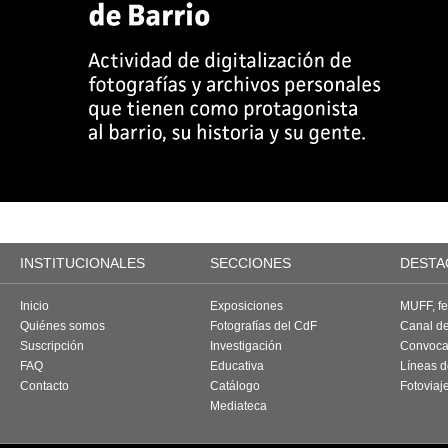
INSTITUCIONALES
SECCIONES
DESTA
Inicio
Exposiciones
MUFF, fes
Quiénes somos
Fotografías del CdF
Canal d
Suscripción
Investigación
Convoca
FAQ
Educativa
Líneas d
Contacto
Catálogo
Fotoviaj
Mediateca