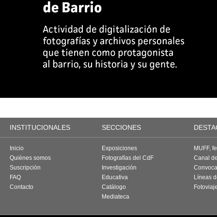
INSTITUCIONALES
SECCIONES
DESTA
Inicio
Exposiciones
MUFF, fes
Quiénes somos
Fotografías del CdF
Canal d
Suscripción
Investigación
Convoca
FAQ
Educativa
Líneas d
Contacto
Catálogo
Fotoviaj
Mediateca