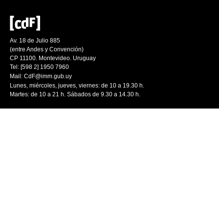
Av. 18 de Julio 885
(entre Andes y Convención)
CP 11100. Montevideo. Uruguay
Tel: [598 2] 1950 7960
Mail:
CdF@imm.gub.uy
Lunes, miércoles, jueves, viernes: de 10 a 19.30 h.
Martes: de 10 a 21 h. Sábados de 9.30 a 14.30 h.