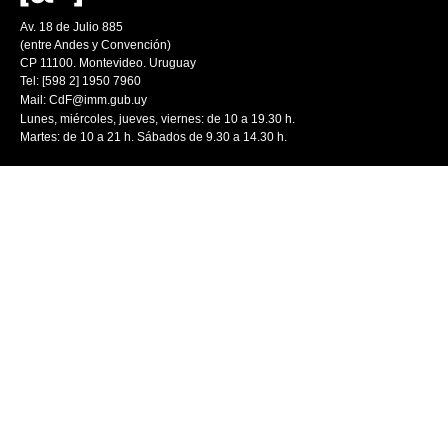
Av. 18 de Julio 885
(entre Andes y Convención)
CP 11100. Montevideo. Uruguay
Tel: [598 2] 1950 7960
Mail:
CdF@imm.gub.uy
Lunes, miércoles, jueves, viernes: de 10 a 19.30 h.
Martes: de 10 a 21 h. Sábados de 9.30 a 14.30 h.