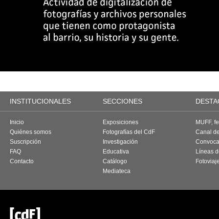
INSTITUCIONALES
SECCIONES
DESTA
Inicio
Exposiciones
MUFF, fes
Quiénes somos
Fotografías del CdF
Canal d
Suscripción
Investigación
Convoca
FAQ
Educativa
Líneas d
Contacto
Catálogo
Fotoviaj
Mediateca