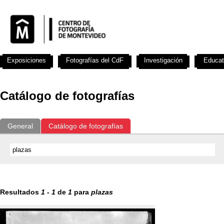
Exposiciones
Fotografías del CdF
Investigación
Educat
Catálogo de fotografías
General
Catálogo de fotografías
Resultados
1
-
1
de
1
para
plazas