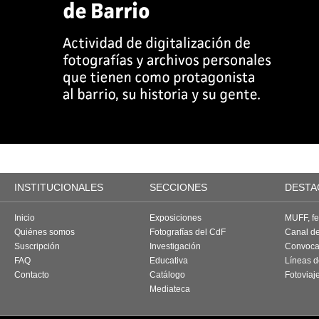
INSTITUCIONALES
SECCIONES
DESTA
Inicio
Exposiciones
MUFF, fes
Quiénes somos
Fotografías del CdF
Canal d
Suscripción
Investigación
Convoca
FAQ
Educativa
Líneas d
Contacto
Catálogo
Fotoviaj
Mediateca