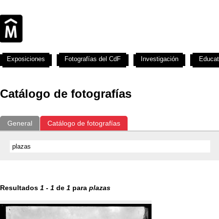
Exposiciones
Fotografías del CdF
Investigación
Educat
Catálogo de fotografías
General
Catálogo de fotografías
Resultados
1
-
1
de
1
para
plazas