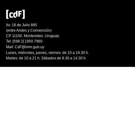
Av. 18 de Julio 885
(entre Andes y Convención)
CP 11100. Montevideo. Uruguay
Tel: [598 2] 1950 7960
Mail:
CdF@imm.gub.uy
Lunes, miércoles, jueves, viernes: de 10 a 19.30 h.
Martes: de 10 a 21 h. Sábados de 9.30 a 14.30 h.