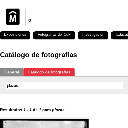
Exposiciones
Fotografías del CdF
Investigación
Educat
Catálogo de fotografías
General
Catálogo de fotografías
Resultados
1
-
1
de
1
para
plazas