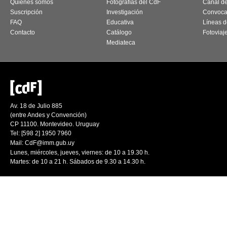
Quiénes somos
Fotografías del CdF
Canal d
Suscripción
Investigación
Convoca
FAQ
Educativa
Líneas d
Contacto
Catálogo
Fotoviaj
Mediateca
Av. 18 de Julio 885
(entre Andes y Convención)
CP 11100. Montevideo. Uruguay
Tel: [598 2] 1950 7960
Mail:
CdF@imm.gub.uy
Lunes, miércoles, jueves, viernes: de 10 a 19.30 h.
Martes: de 10 a 21 h. Sábados de 9.30 a 14.30 h.