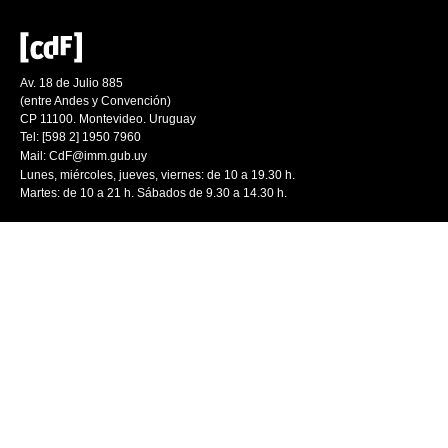
Av. 18 de Julio 885
(entre Andes y Convención)
CP 11100. Montevideo. Uruguay
Tel: [598 2] 1950 7960
Mail:
CdF@imm.gub.uy
Lunes, miércoles, jueves, viernes: de 10 a 19.30 h.
Martes: de 10 a 21 h. Sábados de 9.30 a 14.30 h.