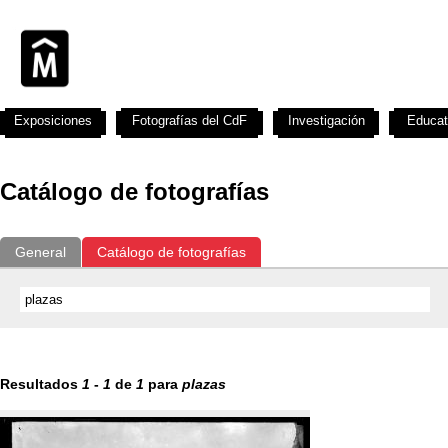
Exposiciones
Fotografías del CdF
Investigación
Educat
Catálogo de fotografías
General
Catálogo de fotografías
Resultados
1
-
1
de
1
para
plazas