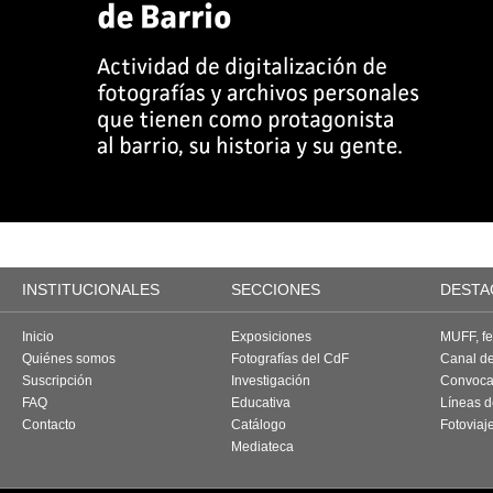
INSTITUCIONALES
SECCIONES
DESTA
Inicio
Exposiciones
MUFF, fes
Quiénes somos
Fotografías del CdF
Canal d
Suscripción
Investigación
Convoca
FAQ
Educativa
Líneas d
Contacto
Catálogo
Fotoviaj
Mediateca