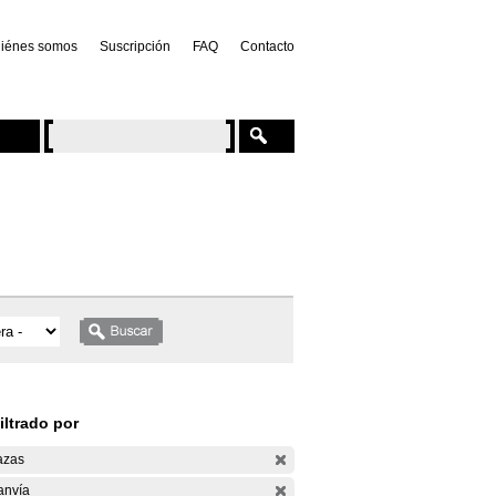
iénes somos
Suscripción
FAQ
Contacto
iltrado por
azas
anvía