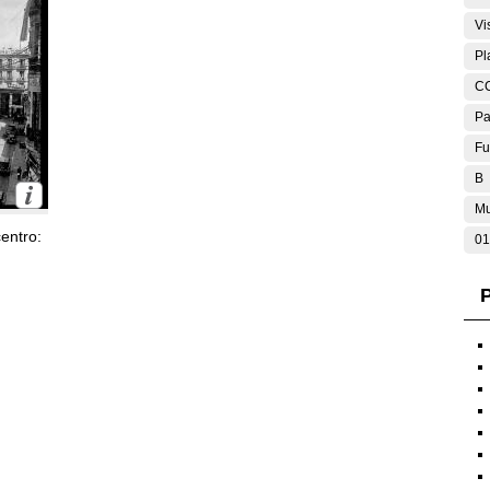
Vi
Pl
C
Pa
Fu
B
Mu
entro:
01
P