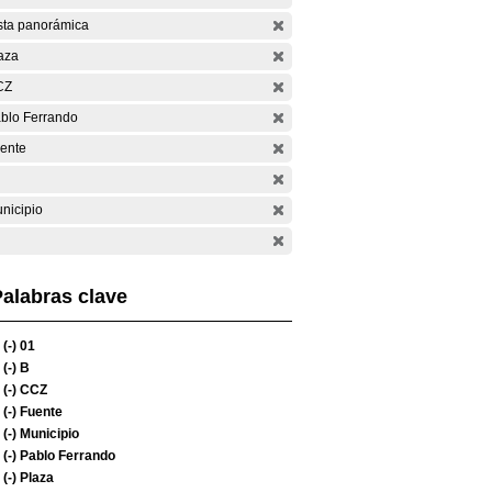
sta panorámica
aza
CZ
blo Ferrando
ente
nicipio
alabras clave
(-)
01
(-)
B
(-)
CCZ
(-)
Fuente
(-)
Municipio
(-)
Pablo Ferrando
(-)
Plaza