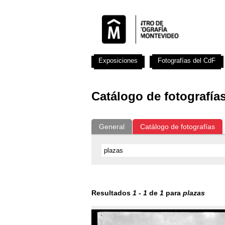
Exposiciones
Fotografías del CdF
Catálogo de fotografía
General
Catálogo de fotografías
Resultados
1
-
1
de
1
para
plazas