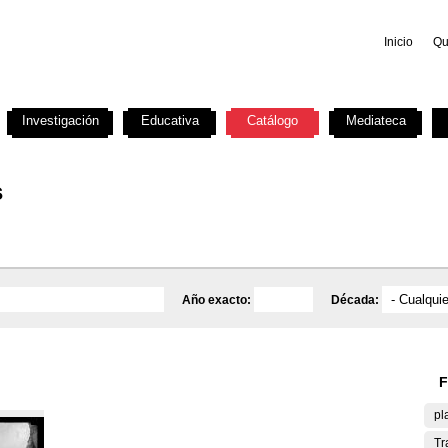
Inicio
Qu
Investigación
Educativa
Catálogo
Mediateca
s
Año exacto:
Década:
F
pl
Tr