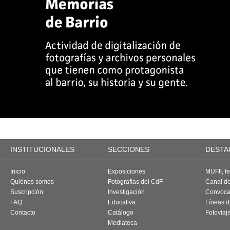
INSTITUCIONALES
SECCIONES
DESTA
Inicio
Exposiciones
MUFF, fes
Quiénes somos
Fotografías del CdF
Canal d
Suscripción
Investigación
Convoca
FAQ
Educativa
Líneas d
Contacto
Catálogo
Fotoviaj
Mediateca