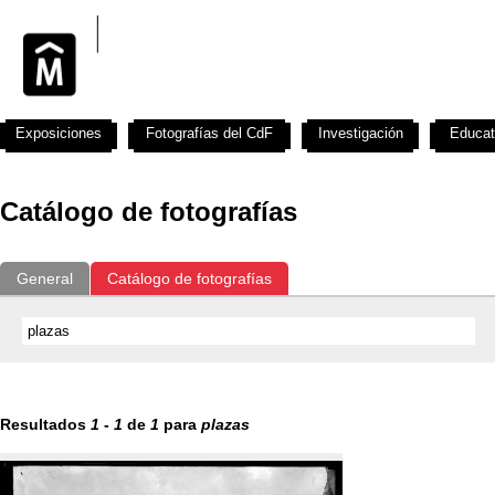
Exposiciones
Fotografías del CdF
Investigación
Educat
Catálogo de fotografías
General
Catálogo de fotografías
Resultados
1
-
1
de
1
para
plazas