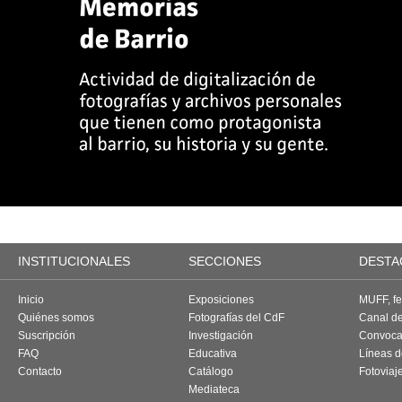
INSTITUCIONALES
SECCIONES
DESTA
Inicio
Exposiciones
MUFF, fes
Quiénes somos
Fotografías del CdF
Canal d
Suscripción
Investigación
Convoca
FAQ
Educativa
Líneas d
Contacto
Catálogo
Fotoviaj
Mediateca