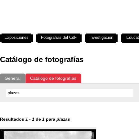
Exposiciones
Fotografías del CdF
Investigación
Educat
Catálogo de fotografías
General
Catálogo de fotografías
Resultados
1
-
1
de
1
para
plazas