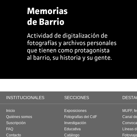
INSTITUCIONALES
SECCIONES
DESTA
Inicio
Exposiciones
MUFF, fes
Quiénes somos
Fotografías del CdF
Canal d
Suscripción
Investigación
Convoca
FAQ
Educativa
Líneas d
Contacto
Catálogo
Fotoviaj