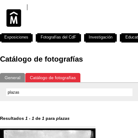
Exposiciones
Fotografías del CdF
Investigación
Educat
Catálogo de fotografías
General
Catálogo de fotografías
Resultados
1
-
1
de
1
para
plazas