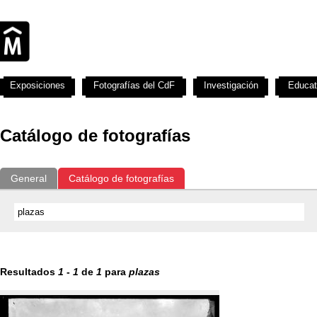
Exposiciones
Fotografías del CdF
Investigación
Educat
Catálogo de fotografías
General
Catálogo de fotografías
Resultados
1
-
1
de
1
para
plazas