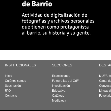
INSTITUCIONALES
SECCIONES
DESTA
Inicio
Exposiciones
MUFF, fes
Quiénes somos
Fotografías del CdF
Canal d
Suscripción
Investigación
Convoca
FAQ
Educativa
Líneas d
Contacto
Catálogo
Fotoviaj
Mediateca