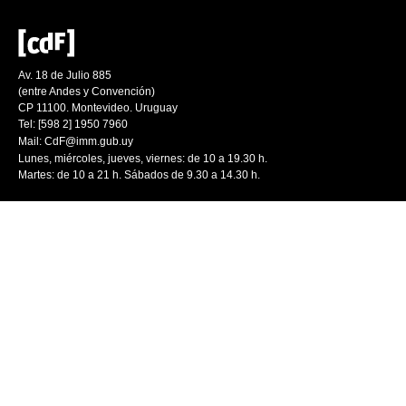
Av. 18 de Julio 885
(entre Andes y Convención)
CP 11100. Montevideo. Uruguay
Tel: [598 2] 1950 7960
Mail:
CdF@imm.gub.uy
Lunes, miércoles, jueves, viernes: de 10 a 19.30 h.
Martes: de 10 a 21 h. Sábados de 9.30 a 14.30 h.