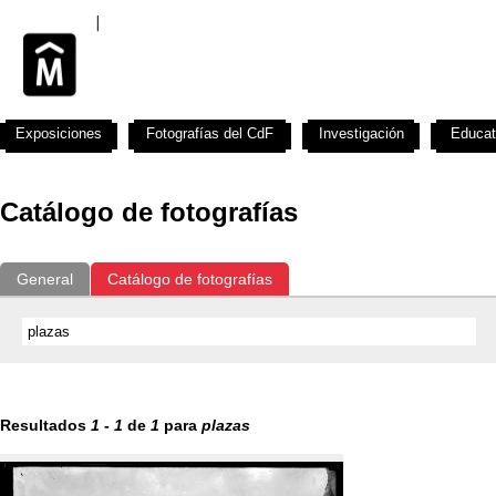
Exposiciones
Fotografías del CdF
Investigación
Educat
Catálogo de fotografías
General
Catálogo de fotografías
Resultados
1
-
1
de
1
para
plazas