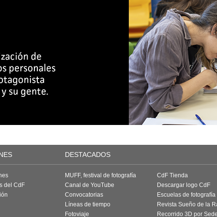
NES
DESTACADOS
nes
MUFF, festival de fotografía
CdF Tienda
as del CdF
Canal de YouTube
Descargar logo CdF
ión
Convocatorias
Escuelas de fotografía
Líneas de tiempo
Revista Sueño de la 
Fotoviaje
Recorrido 3D por Sed