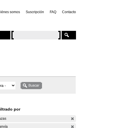
iénes somos
Suscripción
FAQ
Contacto
iltrado por
azas
anvía