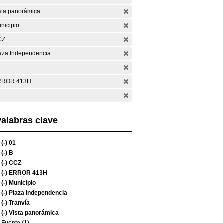
sta panorámica
nicipio
CZ
aza Independencia
RROR 413H
alabras clave
(-)
01
(-)
B
(-)
CCZ
(-)
ERROR 413H
(-)
Municipio
(-)
Plaza Independencia
(-)
Tranvía
(-)
Vista panorámica
Fuente (1)