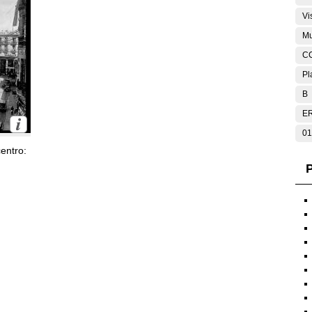
Vi
Mu
C
Pl
B
E
01
entro:
P