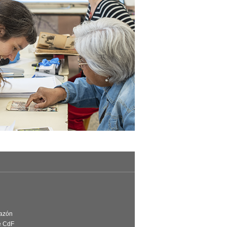
Razón
e CdF