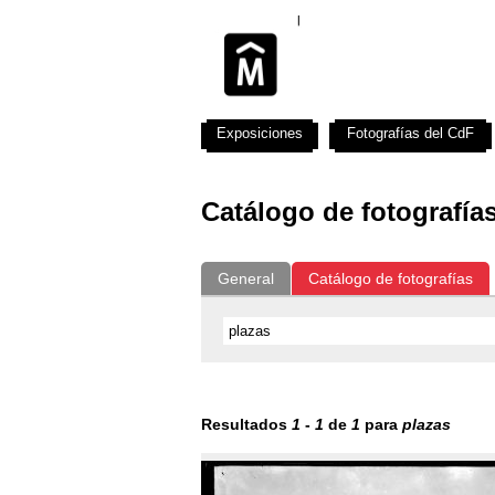
Exposiciones
Fotografías del CdF
Catálogo de fotografía
General
Catálogo de fotografías
Resultados
1
-
1
de
1
para
plazas