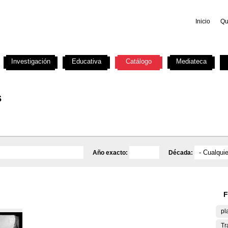
Inicio
Qu
Investigación
Educativa
Catálogo
Mediateca
s
Año exacto:
Década:
F
pl
Tr