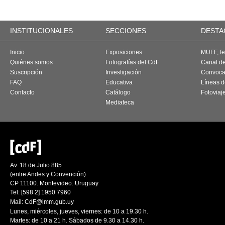
INSTITUCIONALES
SECCIONES
DESTA
Inicio
Exposiciones
MUFF, fes
Quiénes somos
Fotografías del CdF
Canal d
Suscripción
Investigación
Convoca
FAQ
Educativa
Líneas d
Contacto
Catálogo
Fotoviaj
Mediateca
Av. 18 de Julio 885
(entre Andes y Convención)
CP 11100. Montevideo. Uruguay
Tel: [598 2] 1950 7960
Mail:
CdF@imm.gub.uy
Lunes, miércoles, jueves, viernes: de 10 a 19.30 h.
Martes: de 10 a 21 h. Sábados de 9.30 a 14.30 h.