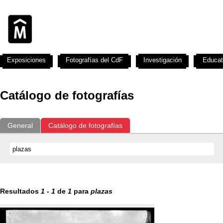
Exposiciones
Fotografías del CdF
Investigación
Educat
Catálogo de fotografías
General
Catálogo de fotografías
Resultados
1
-
1
de
1
para
plazas