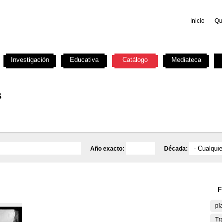
Inicio
Qu
Investigación
Educativa
Catálogo
Mediateca
s
Año exacto:
Década:
F
pl
Tr