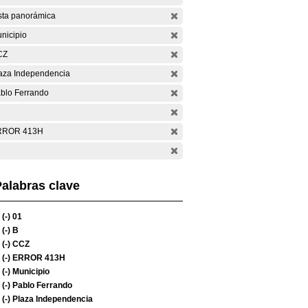
sta panorámica
nicipio
CZ
aza Independencia
blo Ferrando
RROR 413H
alabras clave
(-)
01
(-)
B
(-)
CCZ
(-)
ERROR 413H
(-)
Municipio
(-)
Pablo Ferrando
(-)
Plaza Independencia