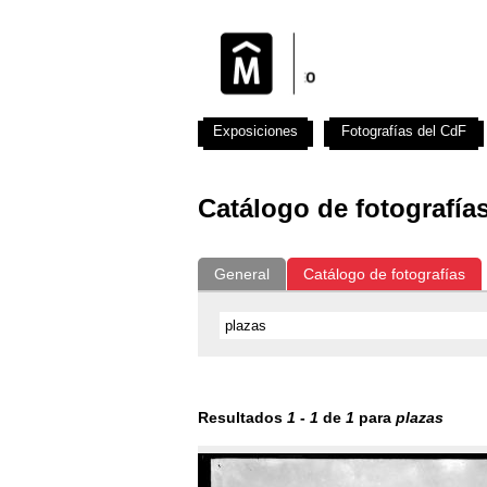
Exposiciones
Fotografías del CdF
Catálogo de fotografía
General
Catálogo de fotografías
Resultados
1
-
1
de
1
para
plazas