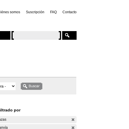
iénes somos
Suscripción
FAQ
Contacto
iltrado por
azas
anvía