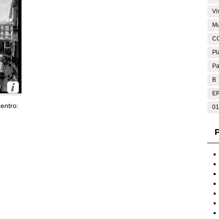
Vi
Mu
C
Pl
Pa
B
E
entro:
01
P