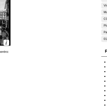
Vi
Mu
C
Pl
Pa
01
P
entro: