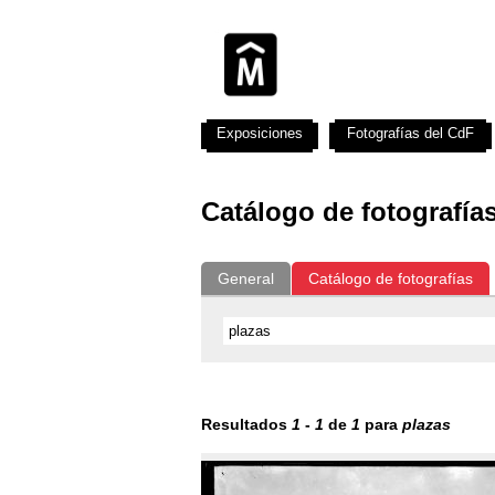
Exposiciones
Fotografías del CdF
Catálogo de fotografía
General
Catálogo de fotografías
Resultados
1
-
1
de
1
para
plazas