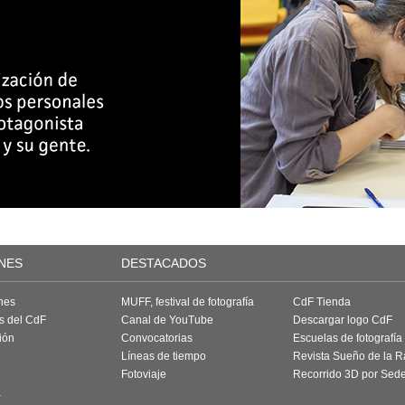
NES
DESTACADOS
nes
MUFF, festival de fotografía
CdF Tienda
as del CdF
Canal de YouTube
Descargar logo CdF
ión
Convocatorias
Escuelas de fotografía
Líneas de tiempo
Revista Sueño de la 
Fotoviaje
Recorrido 3D por Sed
a