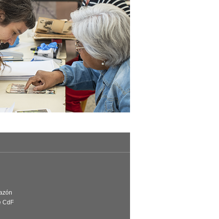
Razón
e CdF