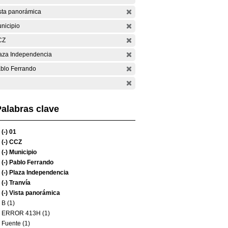
sta panorámica
nicipio
CZ
aza Independencia
blo Ferrando
alabras clave
(-)
01
(-)
CCZ
(-)
Municipio
(-)
Pablo Ferrando
(-)
Plaza Independencia
(-)
Tranvía
(-)
Vista panorámica
B (1)
ERROR 413H (1)
Fuente (1)