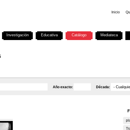
Inicio
Qu
Investigación
Educativa
Catálogo
Mediateca
s
Año exacto:
Década:
F
pl
Tr