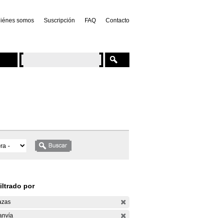
iénes somos
Suscripción
FAQ
Contacto
iltrado por
azas
anvía