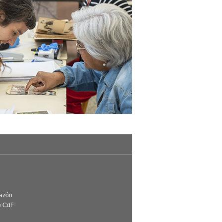
Razón
e CdF