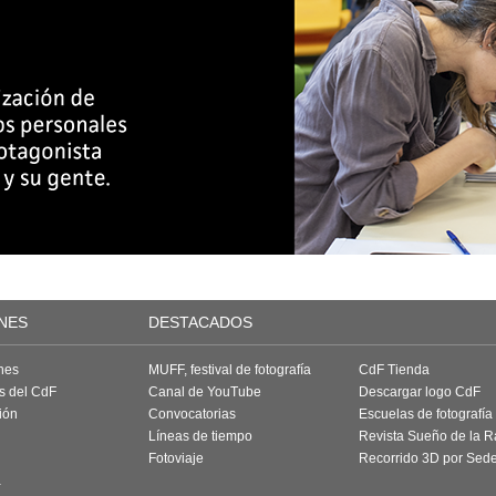
NES
DESTACADOS
nes
MUFF, festival de fotografía
CdF Tienda
as del CdF
Canal de YouTube
Descargar logo CdF
ión
Convocatorias
Escuelas de fotografía
Líneas de tiempo
Revista Sueño de la 
Fotoviaje
Recorrido 3D por Sed
a