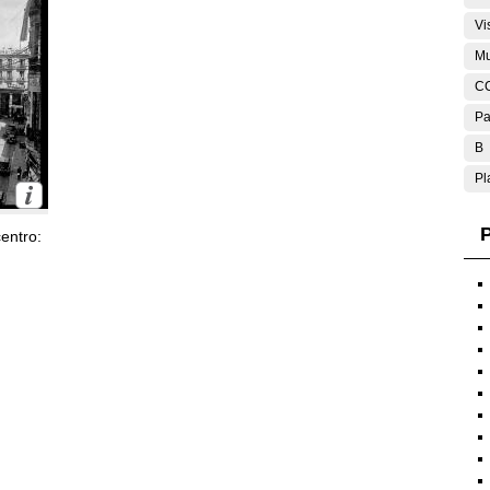
Vi
Mu
C
Pa
B
Pl
P
entro: