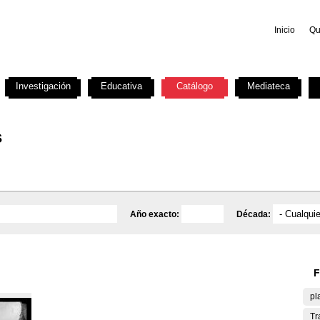
Inicio
Qu
Investigación
Educativa
Catálogo
Mediateca
s
Año exacto:
Década:
F
pl
Tr