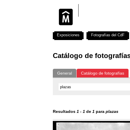
Exposiciones
Fotografías del CdF
Catálogo de fotografía
General
Catálogo de fotografías
Resultados
1
-
1
de
1
para
plazas