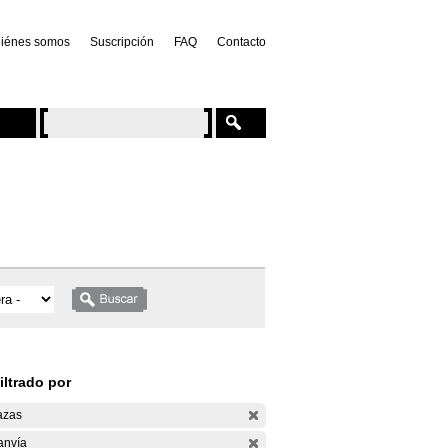
iénes somos
Suscripción
FAQ
Contacto
iltrado por
azas
anvía