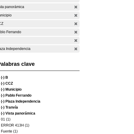
sta panorámica
nicipio
CZ
blo Ferrando
aza Independencia
alabras clave
(-)
B
(-)
CCZ
(-)
Municipio
(-)
Pablo Ferrando
(-)
Plaza Independencia
(-)
Tranvía
(-)
Vista panorámica
01 (1)
ERROR 413H (1)
Fuente (1)