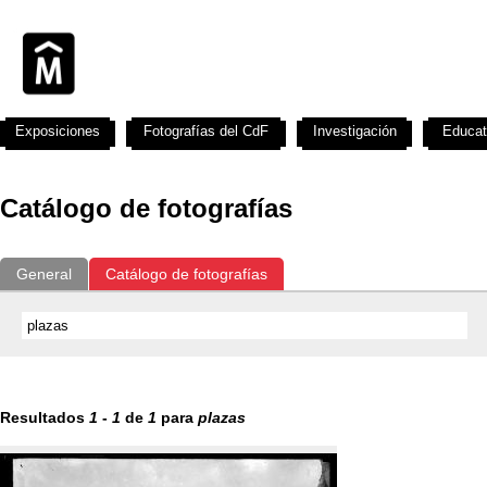
Exposiciones
Fotografías del CdF
Investigación
Educat
Catálogo de fotografías
General
Catálogo de fotografías
Resultados
1
-
1
de
1
para
plazas