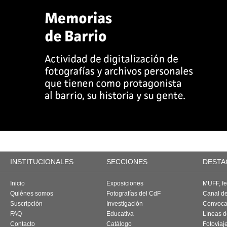
INSTITUCIONALES
SECCIONES
DESTA
Inicio
Exposiciones
MUFF, fes
Quiénes somos
Fotografías del CdF
Canal d
Suscripción
Investigación
Convoca
FAQ
Educativa
Líneas d
Contacto
Catálogo
Fotoviaj