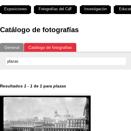
Exposiciones
Fotografías del CdF
Investigación
Educat
Catálogo de fotografías
General
Catálogo de fotografías
Resultados
1
-
1
de
1
para
plazas