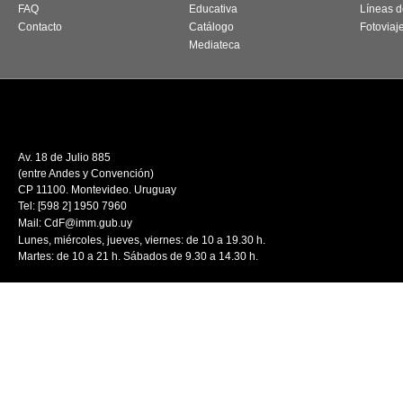
Inicio
Exposiciones
MUFF, fes
Quiénes somos
Fotografías del CdF
Canal d
Suscripción
Investigación
Convoca
FAQ
Educativa
Líneas d
Contacto
Catálogo
Fotoviaj
Mediateca
Av. 18 de Julio 885
(entre Andes y Convención)
CP 11100. Montevideo. Uruguay
Tel: [598 2] 1950 7960
Mail:
CdF@imm.gub.uy
Lunes, miércoles, jueves, viernes: de 10 a 19.30 h.
Martes: de 10 a 21 h. Sábados de 9.30 a 14.30 h.