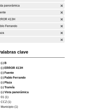
sta panorámica
ente
RROR 413H
blo Ferrando
aza
alabras clave
(-)
B
(-)
ERROR 413H
(-)
Fuente
(-)
Pablo Ferrando
(-)
Plaza
(-)
Tranvía
(-)
Vista panorámica
01 (1)
CCZ (1)
Municipio (1)