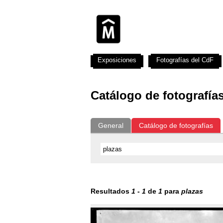
Exposiciones
Fotografías del CdF
Catálogo de fotografía
General
Catálogo de fotografías
Resultados
1
-
1
de
1
para
plazas