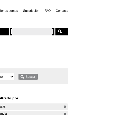
iénes somos
Suscripción
FAQ
Contacto
iltrado por
azas
anvía