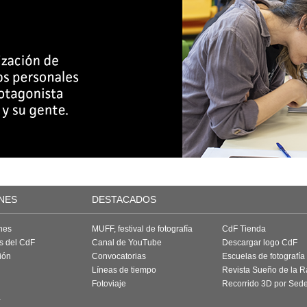
NES
DESTACADOS
nes
MUFF, festival de fotografía
CdF Tienda
as del CdF
Canal de YouTube
Descargar logo CdF
ión
Convocatorias
Escuelas de fotografía
Líneas de tiempo
Revista Sueño de la 
Fotoviaje
Recorrido 3D por Sed
a