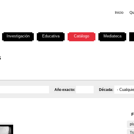
Inicio
Qu
Investigación
Educativa
Catálogo
Mediateca
s
Año exacto:
Década:
F
pl
Tr