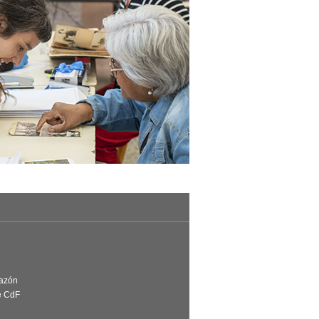
Razón
e CdF