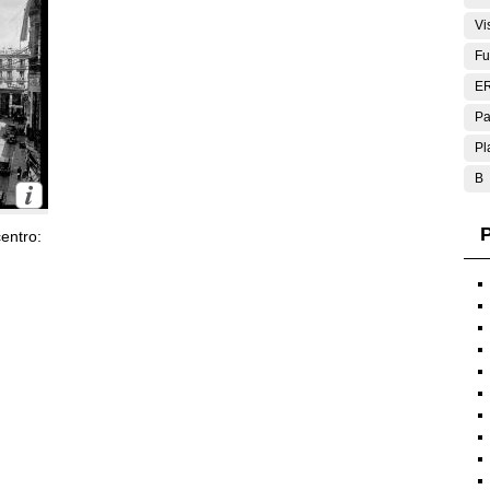
Vi
Fu
E
Pa
Pl
B
P
entro: