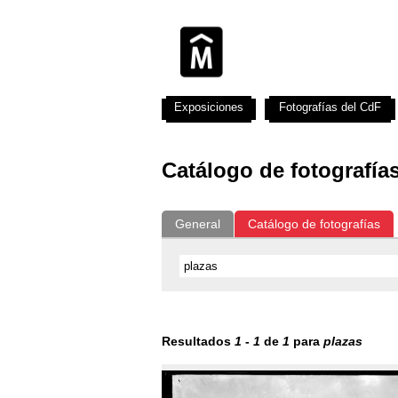
Exposiciones
Fotografías del CdF
Catálogo de fotografía
General
Catálogo de fotografías
Resultados
1
-
1
de
1
para
plazas