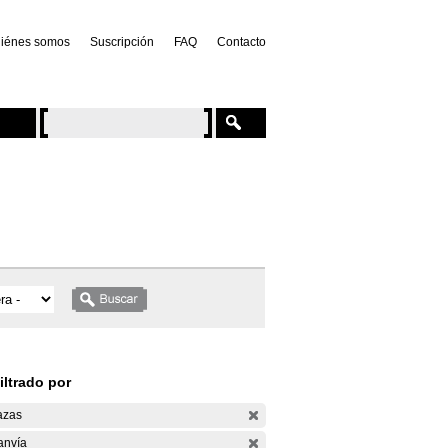
iénes somos
Suscripción
FAQ
Contacto
iltrado por
azas
anvía