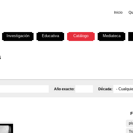
Inicio
Qu
Investigación
Educativa
Catálogo
Mediateca
s
Año exacto:
Década:
F
pl
Tr