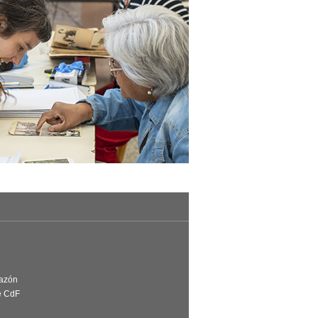
Razón
e CdF