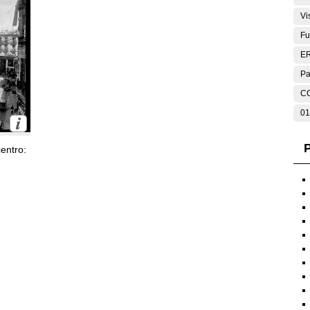
Vi
Fu
E
Pa
C
01
P
entro: