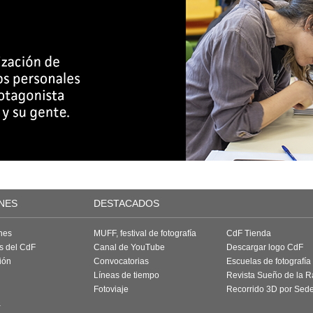
NES
DESTACADOS
nes
MUFF, festival de fotografía
CdF Tienda
as del CdF
Canal de YouTube
Descargar logo CdF
ión
Convocatorias
Escuelas de fotografía
Líneas de tiempo
Revista Sueño de la 
Fotoviaje
Recorrido 3D por Sed
a