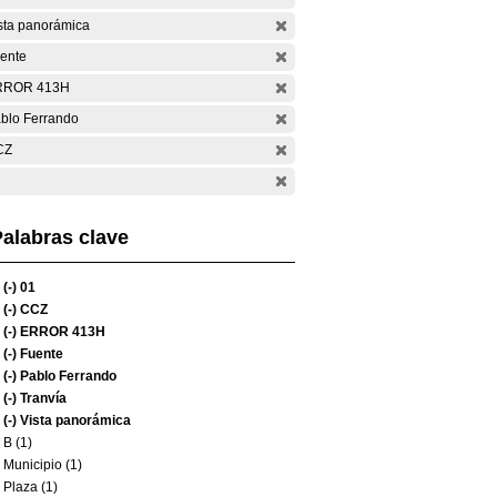
sta panorámica
ente
RROR 413H
blo Ferrando
CZ
alabras clave
(-)
01
(-)
CCZ
(-)
ERROR 413H
(-)
Fuente
(-)
Pablo Ferrando
(-)
Tranvía
(-)
Vista panorámica
B (1)
Municipio (1)
Plaza (1)