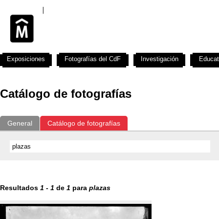
Exposiciones
Fotografías del CdF
Investigación
Educat
Catálogo de fotografías
General
Catálogo de fotografías
Resultados
1
-
1
de
1
para
plazas