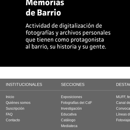
INSTITUCIONALES
SECCIONES
DESTA
Inicio
Exposiciones
MUFF, fes
Quiénes somos
Fotografías del CdF
Canal d
Suscripción
Investigación
Convoca
FAQ
Educativa
Líneas d
Contacto
Catálogo
Fotoviaj
Mediateca