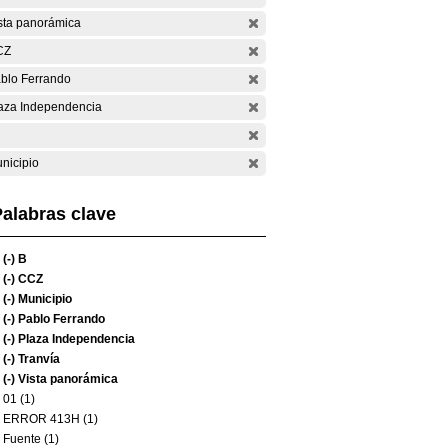
sta panorámica
CZ
blo Ferrando
aza Independencia
nicipio
alabras clave
(-)
B
(-)
CCZ
(-)
Municipio
(-)
Pablo Ferrando
(-)
Plaza Independencia
(-)
Tranvía
(-)
Vista panorámica
01 (1)
ERROR 413H (1)
Fuente (1)