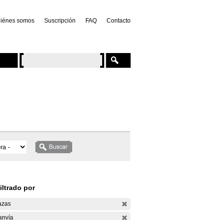
iénes somos
Suscripción
FAQ
Contacto
iltrado por
azas
anvía