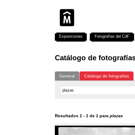
Exposiciones
Fotografías del CdF
Catálogo de fotografía
General
Catálogo de fotografías
Resultados
1
-
1
de
1
para
plazas