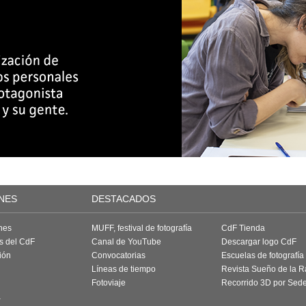
NES
DESTACADOS
nes
MUFF, festival de fotografía
CdF Tienda
as del CdF
Canal de YouTube
Descargar logo CdF
ión
Convocatorias
Escuelas de fotografía
Líneas de tiempo
Revista Sueño de la 
Fotoviaje
Recorrido 3D por Sed
a