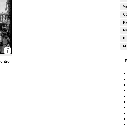
Vi
C
Pa
Pl
B
Mu
P
entro: