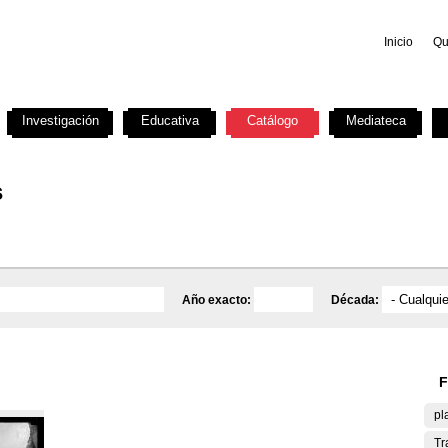
Inicio
Qu
Investigación
Educativa
Catálogo
Mediateca
s
Año exacto:
Década:
F
pl
Tr