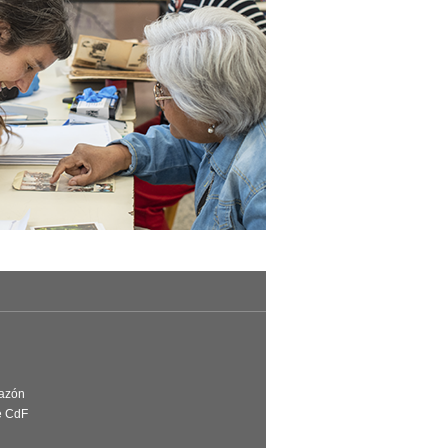
Razón
e CdF